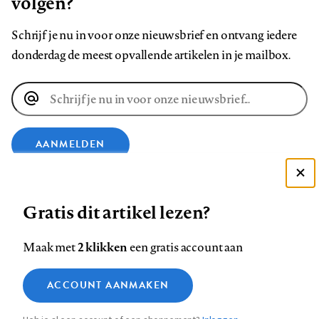
volgen?
Schrijf je nu in voor onze nieuwsbrief en ontvang iedere
donderdag de meest opvallende artikelen in je mailbox.
E-
mailadres
AANMELDEN
Deze site gebruikt cookies
VOLG ONS OP
Gratis dit artikel lezen?
Zie onze cookie policy
ACCEPTEER AANBEVOLEN INSTELLINGEN
Volg
Volg
Volg
Volg
Volg
Volg
2 klikken
Maak met
een gratis account aan
ons
ons
ons
ons
ons
ons
Functionele cookies
op
op
op
op
op
op
Contact
Colofon
Disclaimer
Privacy
About us
ACCOUNT AANMAKEN
Medische vragen verdienen
Sluiten
Footer
Analytische cookies
Facebook
LinkedIn
Bluesky
Instagram
YouTube
Pinterest
betrouwbare antwoorden