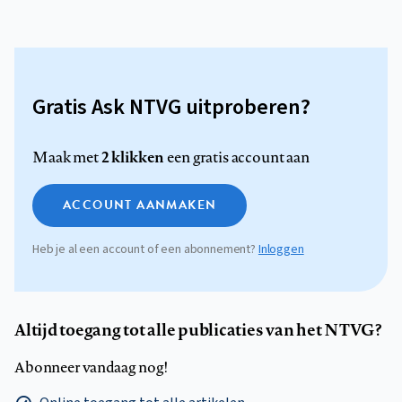
Gratis Ask NTVG uitproberen?
2 klikken
Maak met
een gratis account aan
ACCOUNT AANMAKEN
Heb je al een account of een abonnement?
Inloggen
Altijd toegang tot alle publicaties van het NTVG?
Abonneer vandaag nog!