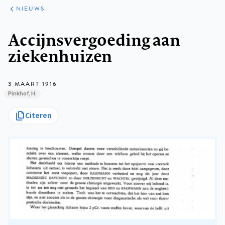
ARTIKELEN
HET
NIEUWS
KORT
Kruimelpad
Accijnsvergoeding aan
ziekenhuizen
3 MAART 1916
Pinkhof, H.
Citeren