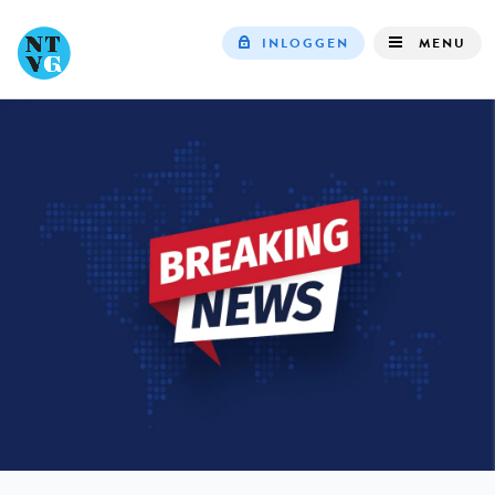
INLOGGEN
MENU
Top
navigation
IN