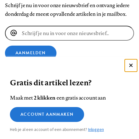
Schrijf je nu in voor onze nieuwsbrief en ontvang iedere
donderdag de meest opvallende artikelen in je mailbox.
E-
mailadres
AANMELDEN
Deze site gebruikt cookies
VOLG ONS OP
Gratis dit artikel lezen?
Zie onze cookie policy
ACCEPTEER AANBEVOLEN INSTELLINGEN
Volg
Volg
Volg
Volg
Volg
Volg
2 klikken
Maak met
een gratis account aan
ons
ons
ons
ons
ons
ons
Functionele cookies
op
op
op
op
op
op
Contact
Colofon
Disclaimer
Privacy
About us
ACCOUNT AANMAKEN
Medische vragen verdienen
Sluiten
Footer
Analytische cookies
Facebook
LinkedIn
Bluesky
Instagram
YouTube
Pinterest
betrouwbare antwoorden
Heb je al een account of een abonnement?
Inloggen
Marketing cookies
navigation
STEL ZE NU AAN ASK NTVG