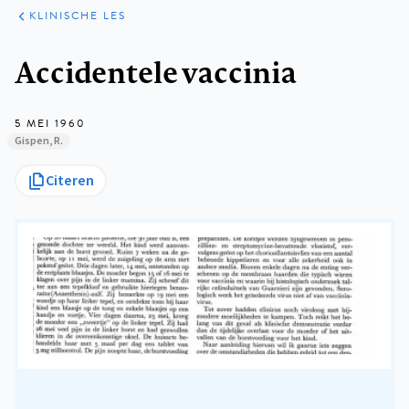
KLINISCHE
ARTIKELEN
PRAKTIJK
KLINISCHE LES
Kruimelpad
Accidentele vaccinia
5 MEI 1960
Gispen, R.
Citeren