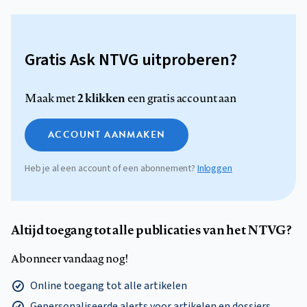
Gratis Ask NTVG uitproberen?
2 klikken
Maak met
een gratis account aan
ACCOUNT AANMAKEN
Heb je al een account of een abonnement?
Inloggen
Altijd toegang tot alle publicaties van het NTVG?
Abonneer vandaag nog!
Online toegang tot alle artikelen
Gepersonaliseerde alerts voor artikelen en dossiers