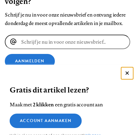
volgen?
Schrijf je nu in voor onze nieuwsbrief en ontvang iedere
donderdag de meest opvallende artikelen in je mailbox.
E-
mailadres
AANMELDEN
Deze site gebruikt cookies
VOLG ONS OP
Gratis dit artikel lezen?
Zie onze cookie policy
ACCEPTEER AANBEVOLEN INSTELLINGEN
Volg
Volg
Volg
Volg
Volg
Volg
2 klikken
Maak met
een gratis account aan
ons
ons
ons
ons
ons
ons
Functionele cookies
op
op
op
op
op
op
Contact
Colofon
Disclaimer
Privacy
About us
ACCOUNT AANMAKEN
Medische vragen verdienen
Sluiten
Footer
Analytische cookies
Facebook
LinkedIn
Bluesky
Instagram
YouTube
Pinterest
betrouwbare antwoorden