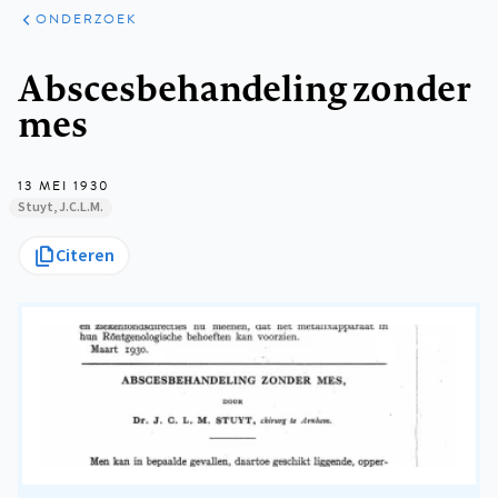
ARTIKELEN
ONDERZOEK
ONDERZOEK
Kruimelpad
Abscesbehandeling zonder
mes
13 MEI 1930
Stuyt, J.C.L.M.
Citeren