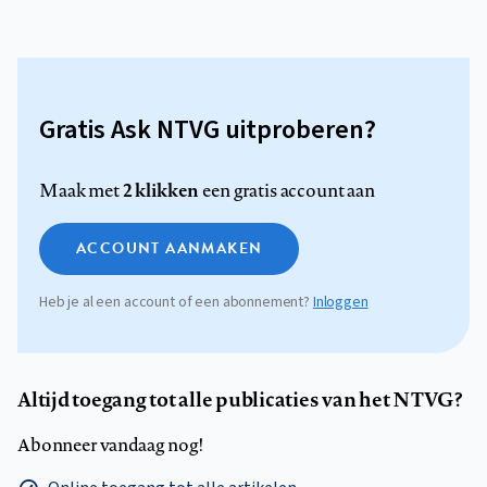
Gratis Ask NTVG uitproberen?
2 klikken
Maak met
een gratis account aan
ACCOUNT AANMAKEN
Heb je al een account of een abonnement?
Inloggen
Altijd toegang tot alle publicaties van het NTVG?
Abonneer vandaag nog!