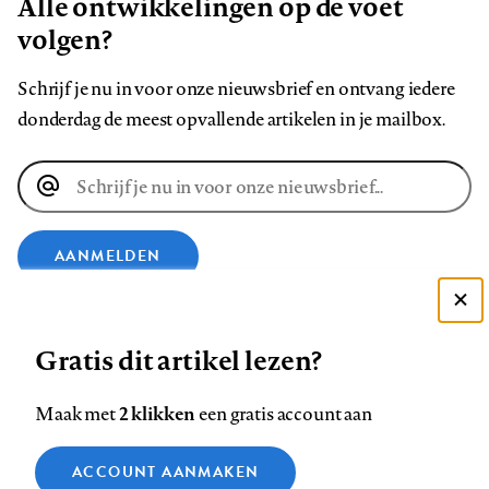
Alle ontwikkelingen op de voet
volgen?
Schrijf je nu in voor onze nieuwsbrief en ontvang iedere
donderdag de meest opvallende artikelen in je mailbox.
E-
mailadres
AANMELDEN
Deze site gebruikt cookies
VOLG ONS OP
Gratis dit artikel lezen?
Zie onze cookie policy
ACCEPTEER AANBEVOLEN INSTELLINGEN
Volg
Volg
Volg
Volg
Volg
Volg
2 klikken
Maak met
een gratis account aan
ons
ons
ons
ons
ons
ons
Functionele cookies
op
op
op
op
op
op
Contact
Colofon
Disclaimer
Privacy
About us
ACCOUNT AANMAKEN
Medische vragen verdienen
Sluiten