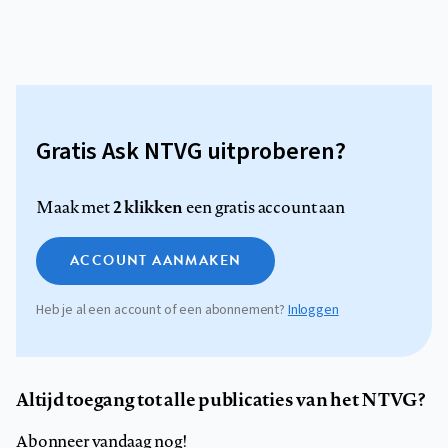
Gratis Ask NTVG uitproberen?
2 klikken
Maak met
een gratis account aan
ACCOUNT AANMAKEN
Heb je al een account of een abonnement?
Inloggen
Altijd toegang tot alle publicaties van het NTVG?
Abonneer vandaag nog!