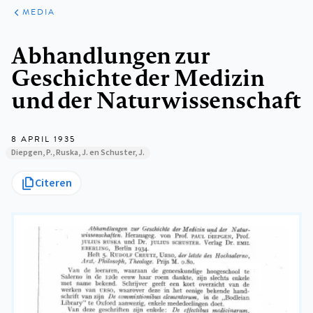
ARTIKELEN
VARIA
MEDIA
Kruimelpad
Abhandlungen zur
Geschichte der Medizin
und der Naturwissenschaft
8 APRIL 1935
Diepgen, P., Ruska, J. en Schuster, J.
Citeren