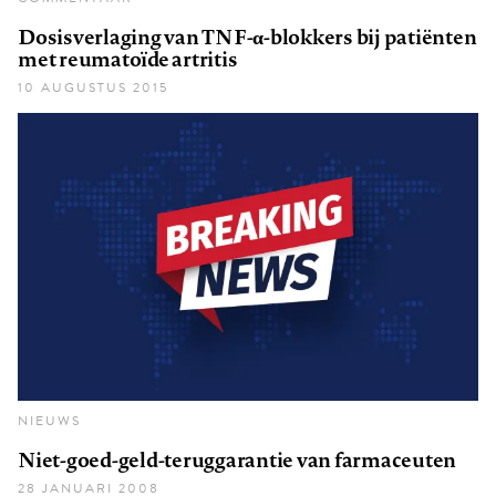
Dosisverlaging van TNF-α-blokkers bij patiënten
met reumatoïde artritis
10 AUGUSTUS 2015
NIEUWS
Niet-goed-geld-teruggarantie van farmaceuten
28 JANUARI 2008