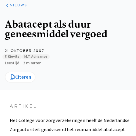
ARTIKELEN
HET
NIEUWS
KORT
Kruimelpad
Abatacept als duur
geneesmiddel vergoed
21 OKTOBER 2007
F. Kievits
M.T. Adriaanse
Leestijd
2 minuten
Citeren
ARTIKEL
Het College voor zorgverzekeringen heeft de Nederlandse
Zorgautoriteit geadviseerd het reumamiddel abatacept