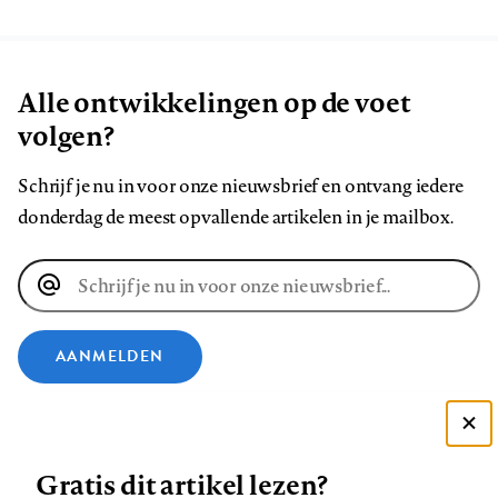
Alle ontwikkelingen op de voet
volgen?
Schrijf je nu in voor onze nieuwsbrief en ontvang iedere
donderdag de meest opvallende artikelen in je mailbox.
E-
mailadres
AANMELDEN
VOLG ONS OP
Deze site gebruikt cookies
Gratis dit artikel lezen?
Zie onze cookie policy