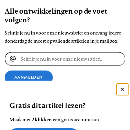
Alle ontwikkelingen op de voet
volgen?
Schrijf je nu in voor onze nieuwsbrief en ontvang iedere
donderdag de meest opvallende artikelen in je mailbox.
E-
mailadres
AANMELDEN
VOLG ONS OP
Deze site gebruikt cookies
Gratis dit artikel lezen?
Zie onze cookie policy
ACCEPTEER AANBEVOLEN INSTELLINGEN
Volg
Volg
Volg
Volg
Volg
Volg
2 klikken
Maak met
een gratis account aan
ons
ons
ons
ons
ons
ons