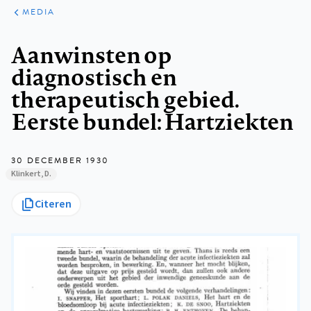
ARTIKELEN
VARIA
MEDIA
Kruimelpad
Aanwinsten op
diagnostisch en
therapeutisch gebied.
Eerste bundel: Hartziekten
30 DECEMBER 1930
Klinkert, D.
Citeren