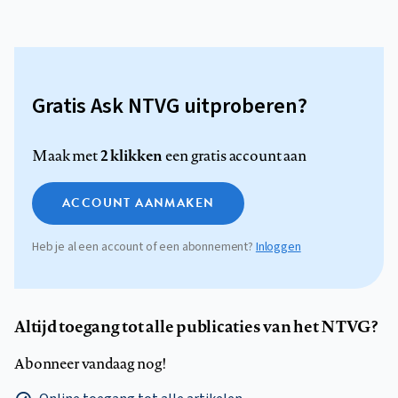
Gratis Ask NTVG uitproberen?
2 klikken
Maak met
een gratis account aan
ACCOUNT AANMAKEN
Heb je al een account of een abonnement?
Inloggen
Altijd toegang tot alle publicaties van het NTVG?
Abonneer vandaag nog!