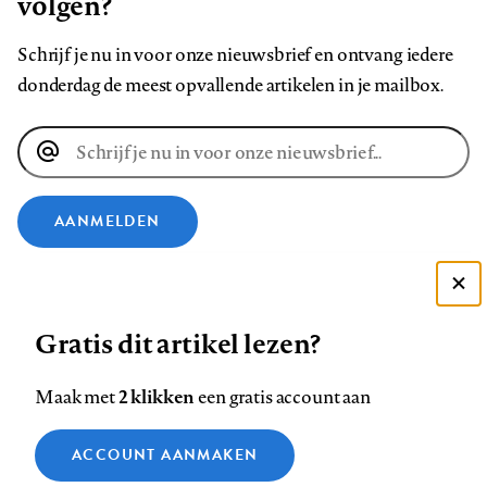
volgen?
Schrijf je nu in voor onze nieuwsbrief en ontvang iedere
donderdag de meest opvallende artikelen in je mailbox.
E-
mailadres
AANMELDEN
VOLG ONS OP
Deze site gebruikt cookies
Gratis dit artikel lezen?
Zie onze cookie policy
Volg
Volg
Volg
Volg
Volg
Volg
ACCEPTEER AANBEVOLEN INSTELLINGEN
ons
ons
2 klikken
ons
ons
ons
ons
Maak met
een gratis account aan
op
op
op
op
op
op
Contact
Colofon
Disclaimer
Privacy
About us
Functionele cookies
Footer
ACCOUNT AANMAKEN
Facebook
LinkedIn
Bluesky
Instagram
YouTube
Pinterest
Medische vragen verdienen
Sluiten
Analytische cookies