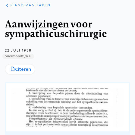
KLINISCHE
ARTIKELEN
PRAKTIJK
STAND VAN ZAKEN
Kruimelpad
Aanwijzingen voor
sympathicuschirurgie
22 JULI 1938
Suermondt, W.F.
Citeren