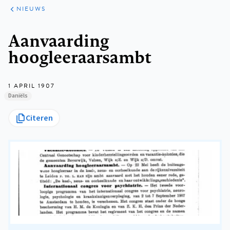
ARTIKELEN
HET
NIEUWS
KORT
Kruimelpad
Aanvaarding
hoogleeraarsambt
1 APRIL 1907
Daniëls
Citeren