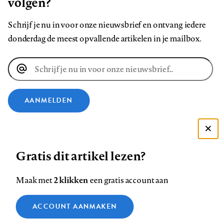
volgen?
Schrijf je nu in voor onze nieuwsbrief en ontvang iedere
donderdag de meest opvallende artikelen in je mailbox.
E-
mailadres
AANMELDEN
VOLG ONS OP
Deze site gebruikt cookies
Gratis dit artikel lezen?
Zie onze cookie policy
Volg
Volg
Volg
Volg
Volg
Volg
ACCEPTEER AANBEVOLEN INSTELLINGEN
ons
ons
2 klikken
ons
ons
ons
ons
Maak met
een gratis account aan
op
op
op
op
op
op
Contact
Colofon
Disclaimer
Privacy
About us
Functionele cookies
Footer
ACCOUNT AANMAKEN
Facebook
LinkedIn
Bluesky
Instagram
YouTube
Pinterest
Medische vragen verdienen
Sluiten
Analytische cookies