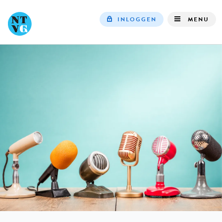
INLOGGEN
MENU
Top
navigation
IN