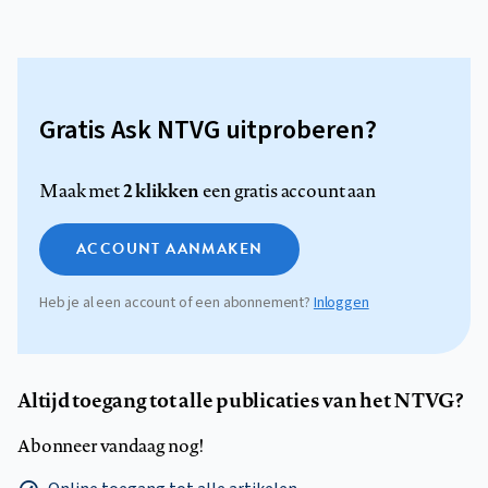
Gratis Ask NTVG uitproberen?
2 klikken
Maak met
een gratis account aan
ACCOUNT AANMAKEN
Heb je al een account of een abonnement?
Inloggen
Altijd toegang tot alle publicaties van het NTVG?
Abonneer vandaag nog!