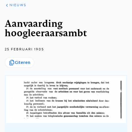
ARTIKELEN
HET
NIEUWS
KORT
Kruimelpad
Aanvaarding
hoogleeraarsambt
25 FEBRUARI 1905
Citeren