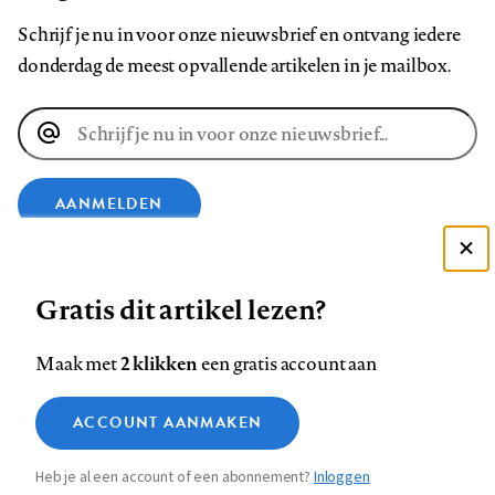
Schrijf je nu in voor onze nieuwsbrief en ontvang iedere
donderdag de meest opvallende artikelen in je mailbox.
E-
mailadres
AANMELDEN
Deze site gebruikt cookies
VOLG ONS OP
Gratis dit artikel lezen?
Zie onze cookie policy
ACCEPTEER AANBEVOLEN INSTELLINGEN
Volg
Volg
Volg
Volg
Volg
Volg
2 klikken
Maak met
een gratis account aan
ons
ons
ons
ons
ons
ons
Functionele cookies
op
op
op
op
op
op
Contact
Colofon
Disclaimer
Privacy
About us
ACCOUNT AANMAKEN
Medische vragen verdienen
Sluiten
Footer
Analytische cookies
Facebook
LinkedIn
Bluesky
Instagram
YouTube
Pinterest
betrouwbare antwoorden
Heb je al een account of een abonnement?
Inloggen
Marketing cookies