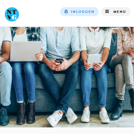
INLOGGEN
MENU
Top
navigation
IN