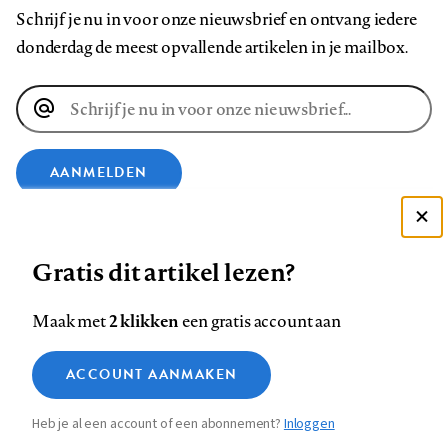
Schrijf je nu in voor onze nieuwsbrief en ontvang iedere
donderdag de meest opvallende artikelen in je mailbox.
E-
mailadres
AANMELDEN
VOLG ONS OP
Deze site gebruikt cookies
Gratis dit artikel lezen?
Zie onze cookie policy
Volg
Volg
Volg
Volg
Volg
Volg
ACCEPTEER AANBEVOLEN INSTELLINGEN
2 klikken
Maak met
een gratis account aan
ons
ons
ons
ons
ons
ons
Functionele cookies
op
op
op
op
op
op
Contact
Colofon
Disclaimer
Privacy
About us
ACCOUNT AANMAKEN
Footer
Medische vragen verdienen
Sluiten
Facebook
LinkedIn
Bluesky
Instagram
YouTube
Pinterest
Analytische cookies
betrouwbare antwoorden
Heb je al een account of een abonnement?
Inloggen
Marketing cookies
navigation
STEL ZE NU AAN ASK NTVG