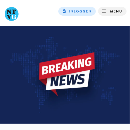
INLOGGEN
MENU
Top
navigation
IN