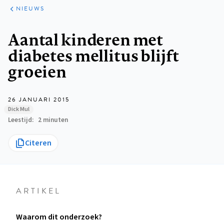
ARTIKELEN
HET
NIEUWS
KORT
Kruimelpad
Aantal kinderen met
diabetes mellitus blijft
groeien
26 JANUARI 2015
Dick Mul
Leestijd
2 minuten
Citeren
ARTIKEL
Waarom dit onderzoek?