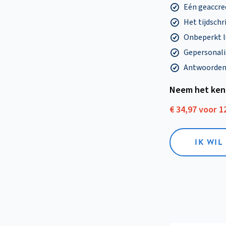
Eén geaccre
Het tijdschri
Onbeperkt l
Gepersonalis
Antwoorden o
Neem het ken
€ 34,97 voor 
IK WI