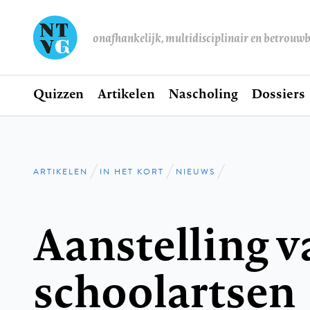
onafhankelijk, multidisciplinair en betrouw
Home
Quizzen
Artikelen
Nascholing
Dossiers
Hoofdnavigatie
ARTIKELEN
IN HET KORT
NIEUWS
Kruimelpad
Aanstelling v
schoolartsen