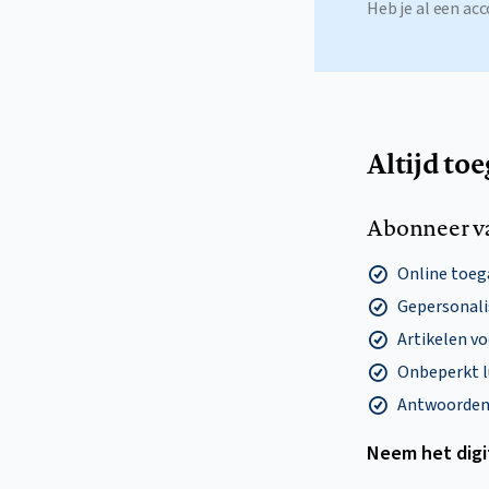
Heb je al een a
Altijd to
Abonneer v
Online toega
Gepersonalis
Artikelen v
Onbeperkt l
Antwoorden o
Neem het dig