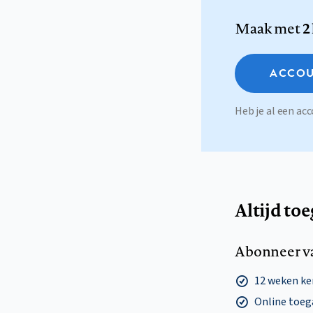
Maak met
2
ACCOU
Heb je al een a
Altijd to
Abonneer v
12 weken k
Online toega