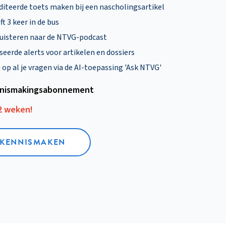
diteerde toets maken bij een nascholingsartikel
ft 3 keer in de bus
uisteren naar de NTVG-podcast
eerde alerts voor artikelen en dossiers
p al je vragen via de AI-toepassing 'Ask NTVG'
nismakings­abonnement
12 weken!
L KENNISMAKEN