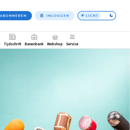
ABONNEREN
INLOGGEN
LICHT
Top
nav
ntair
s
Tijdschrift
Banenbank
Webshop
Service