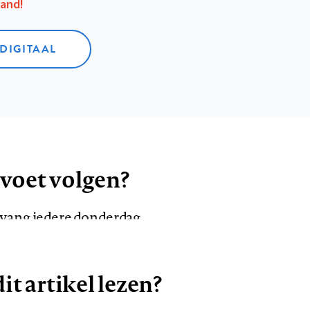
aand!
 DIGITAAL
 voet volgen?
ntvang iedere donderdag
it artikel lezen?
VOLG ONS OP
AANMELDEN