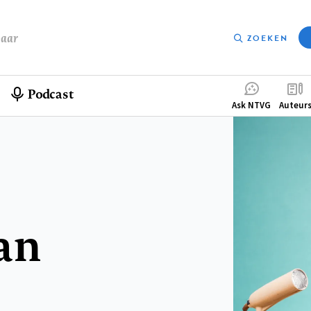
baar
ZOEKEN
Podcast
Compleme
Ask NTVG
Auteur
menu
an