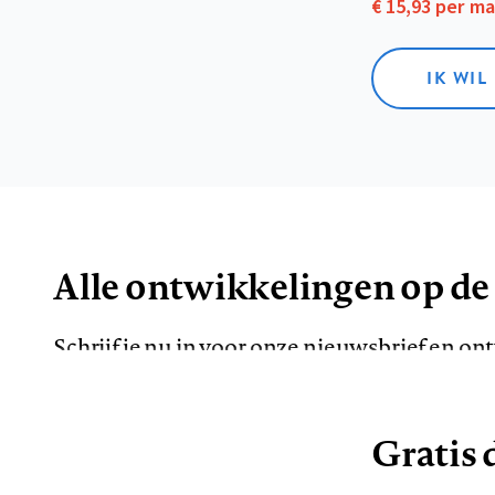
€ 15,93 per m
IK WIL
Alle ontwikkelingen op de
Schrijf je nu in voor onze nieuwsbrief en o
de meest opvallende artikelen in je mailbox.
Gratis d
E-