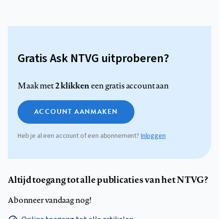
Gratis Ask NTVG uitproberen?
2 klikken
Maak met
een gratis account aan
ACCOUNT AANMAKEN
Heb je al een account of een abonnement?
Inloggen
Altijd toegang tot alle publicaties van het NTVG?
Abonneer vandaag nog!