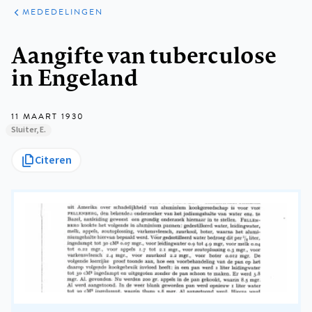
ARTIKELEN
VARIA
MEDEDELINGEN
Kruimelpad
Aangifte van tuberculose
in Engeland
11 MAART 1930
Sluiter, E.
Citeren