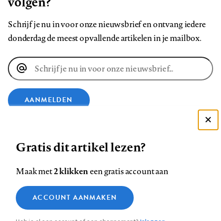
volgen?
Schrijf je nu in voor onze nieuwsbrief en ontvang iedere
donderdag de meest opvallende artikelen in je mailbox.
E-
mailadres
AANMELDEN
Deze site gebruikt cookies
VOLG ONS OP
Gratis dit artikel lezen?
Zie onze cookie policy
ACCEPTEER AANBEVOLEN INSTELLINGEN
Volg
Volg
Volg
Volg
Volg
Volg
2 klikken
Maak met
een gratis account aan
ons
ons
ons
ons
ons
ons
Functionele cookies
op
op
op
op
op
op
Contact
Colofon
Disclaimer
Privacy
About us
ACCOUNT AANMAKEN
Medische vragen verdienen
Sluiten
Footer
Analytische cookies
Facebook
LinkedIn
Bluesky
Instagram
YouTube
Pinterest
betrouwbare antwoorden