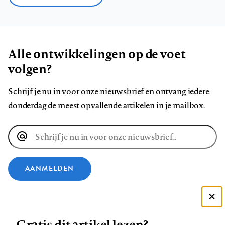
Alle ontwikkelingen op de voet
volgen?
Schrijf je nu in voor onze nieuwsbrief en ontvang iedere
donderdag de meest opvallende artikelen in je mailbox.
E-
mailadres
AANMELDEN
VOLG ONS OP
Deze site gebruikt cookies
Gratis dit artikel lezen?
Zie onze cookie policy