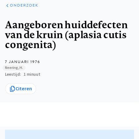
ARTIKELEN
ONDERZOEK
ONDERZOEK
Kruimelpad
Aangeboren huiddefecten
van de kruin (aplasia cutis
congenita)
7 JANUARI 1976
Neering, H.
Leestijd
1 minuut
Citeren