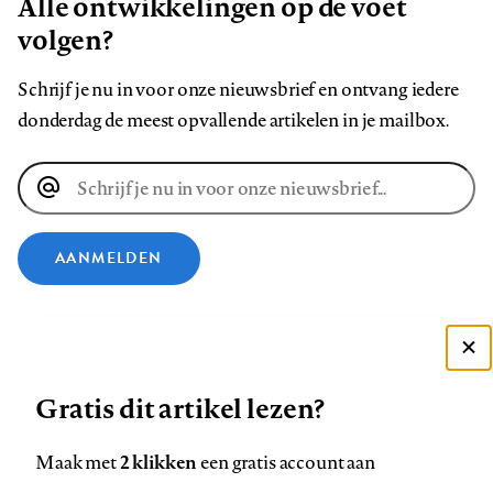
Alle ontwikkelingen op de voet
volgen?
Schrijf je nu in voor onze nieuwsbrief en ontvang iedere
donderdag de meest opvallende artikelen in je mailbox.
E-
mailadres
AANMELDEN
VOLG ONS OP
Deze site gebruikt cookies
Volg
Volg
Volg
Volg
Volg
Volg
Gratis dit artikel lezen?
Zie onze cookie policy
ons
ons
ons
ons
ons
ons
ACCEPTEER AANBEVOLEN INSTELLINGEN
2 klikken
Maak met
een gratis account aan
op
op
op
op
op
op
Contact
Colofon
Disclaimer
Privacy
About us