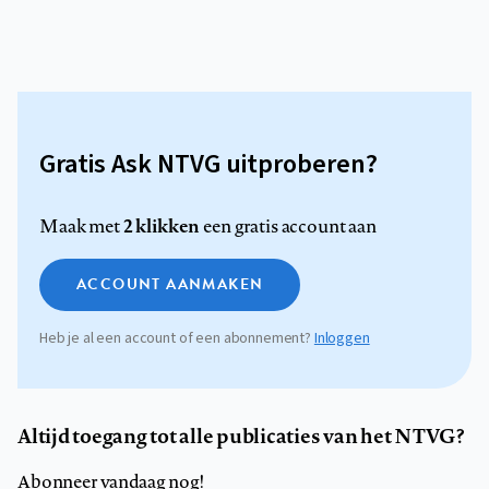
Gratis Ask NTVG uitproberen?
2 klikken
Maak met
een gratis account aan
ACCOUNT AANMAKEN
Heb je al een account of een abonnement?
Inloggen
Altijd toegang tot alle publicaties van het NTVG?
Abonneer vandaag nog!