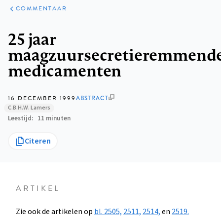
ARTIKELEN
OPINIE
COMMENTAAR
Kruimelpad
25 jaar
maagzuursecretieremmend
medicamenten
16 DECEMBER 1999
ABSTRACT
C.B.H.W. Lamers
Leestijd
11 minuten
Citeren
ARTIKEL
Zie ook de artikelen op
bl. 2505,
2511,
2514,
en
2519.