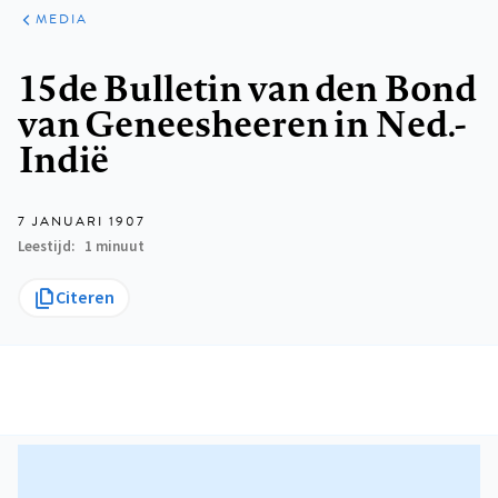
ARTIKELEN
VARIA
MEDIA
Kruimelpad
15de Bulletin van den Bond
van Geneesheeren in Ned.-
Indië
7 JANUARI 1907
Leestijd
1 minuut
Citeren