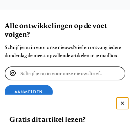
Alle ontwikkelingen op de voet
volgen?
Schrijf je nu in voor onze nieuwsbrief en ontvang iedere
donderdag de meest opvallende artikelen in je mailbox.
E-
mailadres
AANMELDEN
Deze site gebruikt cookies
VOLG ONS OP
Gratis dit artikel lezen?
Zie onze cookie policy
ACCEPTEER AANBEVOLEN INSTELLINGEN
Volg
Volg
Volg
Volg
Volg
Volg