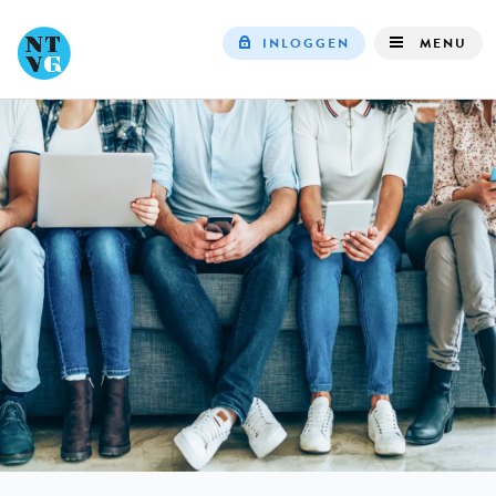
INLOGGEN
MENU
Top
navigation
IN