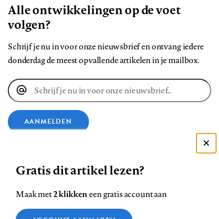
Alle ontwikkelingen op de voet
volgen?
Schrijf je nu in voor onze nieuwsbrief en ontvang iedere
donderdag de meest opvallende artikelen in je mailbox.
E-
mailadres
AANMELDEN
VOLG ONS OP
Deze site gebruikt cookies
Gratis dit artikel lezen?
Zie onze cookie policy
Volg
Volg
Volg
Volg
Volg
Volg
ACCEPTEER AANBEVOLEN INSTELLINGEN
2 klikken
Maak met
een gratis account aan
ons
ons
ons
ons
ons
ons
Functionele cookies
op
op
op
op
op
op
Contact
Colofon
Disclaimer
Privacy
About us