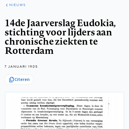
ARTIKELEN
HET
NIEUWS
KORT
Kruimelpad
14de Jaarverslag Eudokia,
stichting voor lijders aan
chronische ziekten te
Rotterdam
7 JANUARI 1905
Citeren