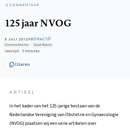
ARTIKELEN
OPINIE
COMMENTAAR
Kruimelpad
125 jaar NVOG
3 JULI 2012
ABSTRACT
Gemma Kenter
Sjaak Wijma
Leestijd
5 minuten
Citeren
ARTIKEL
In het kader van het 125-jarige bestaan van de
Nederlandse Vereniging van Obstetrie en Gynaecologie
(NVOG) plaatsen wij een serie artikelen over