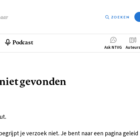
baar
ZOEKEN
Podcast
Compleme
Ask NTVG
Auteur
menu
 niet gevonden
pad
ut.
egrijpt je verzoek niet. Je bent naar een pagina geleid 