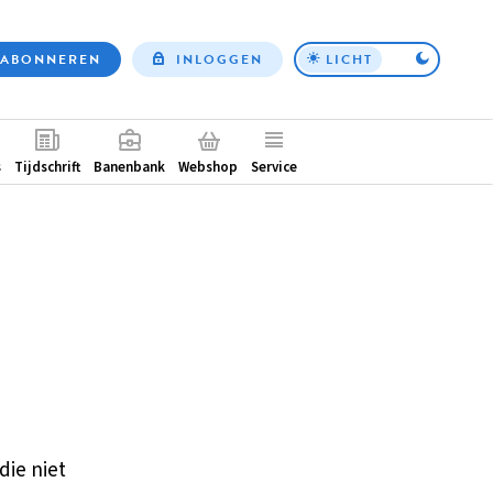
ABONNEREN
INLOGGEN
LICHT
Top
nav
ntair
s
Tijdschrift
Banenbank
Webshop
Service
die niet