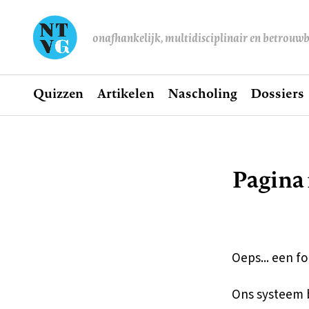
onafhankelijk, multidisciplinair en betrouw
Home
Quizzen
Artikelen
Nascholing
Dossiers
Hoofdnavigatie
Pagina
Kruimel
Oeps... een fo
Ons systeem b