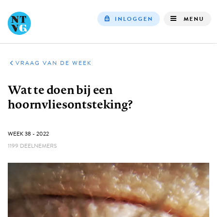
INLOGGEN
MENU
Top
navigation
VRAAG VAN DE WEEK
Kruimelpad
Wat te doen bij een
hoornvliesontsteking?
GEPUBLICEERD:
WEEK 38 - 2022
1199 DEELNEMERS