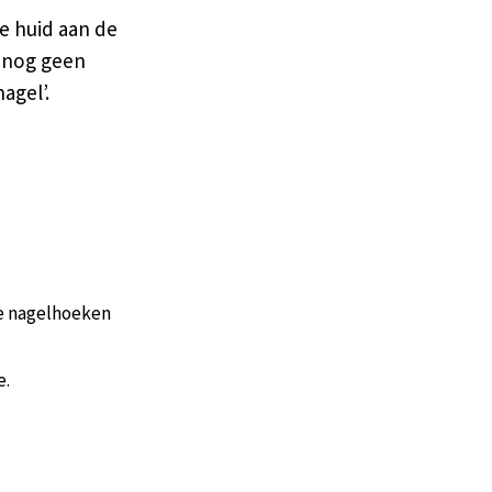
De huid aan de
is nog geen
agel’.
de nagelhoeken
e.