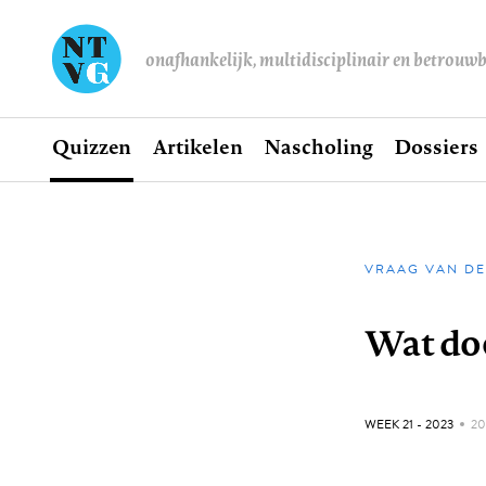
onafhankelijk, multidisciplinair en betrouw
Home
Quizzen
Artikelen
Nascholing
Dossiers
Hoofdnavigatie
VRAAG VAN DE
Kruimel
Wat doe
GEPUBLICEERD:
WEEK 21 - 2023
2