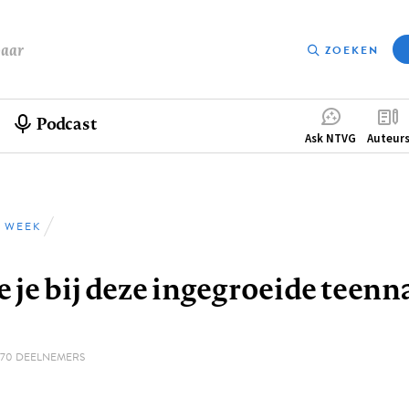
baar
ZOEKEN
Podcast
Compleme
Ask NTVG
Auteur
menu
 WEEK
pad
 je bij deze ingegroeide teenn
070 DEELNEMERS