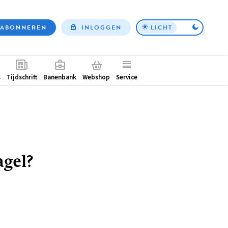
ABONNEREN
INLOGGEN
LICHT
Top
nav
ntair
s
Tijdschrift
Banenbank
Webshop
Service
agel?