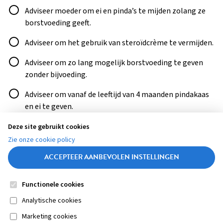
Antwoord
Adviseer moeder om ei en pinda’s te mijden zolang ze
borstvoeding geeft.
Adviseer om het gebruik van steroïdcrème te vermijden.
Adviseer om zo lang mogelijk borstvoeding te geven
zonder bijvoeding.
Adviseer om vanaf de leeftijd van 4 maanden pindakaas
en ei te geven.
Deze site gebruikt cookies
ANTWOORD CONTROLEREN
Zie onze cookie policy
ACCEPTEER AANBEVOLEN INSTELLINGEN
Functionele cookies
Contact
Colofon
Disclaimer
Privacy
About us
Footer
Medische vragen verdienen
Sluiten
Analytische cookies
betrouwbare antwoorden
Marketing cookies
navigation