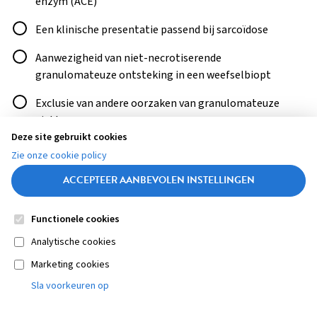
enzym (ACE)
Een klinische presentatie passend bij sarcoïdose
Aanwezigheid van niet-necrotiserende
granulomateuze ontsteking in een weefselbiopt
Exclusie van andere oorzaken van granulomateuze
ziekte
Deze site gebruikt cookies
Zie onze cookie policy
ANTWOORD CONTROLEREN
ACCEPTEER AANBEVOLEN INSTELLINGEN
Functionele cookies
Contact
Colofon
Disclaimer
Privacy
About us
Medische vragen verdienen
Sluiten
Analytische cookies
Footer
betrouwbare antwoorden
Marketing cookies
STEL ZE NU AAN ASK NTVG
navigation
Sla voorkeuren op