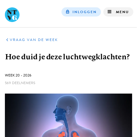
INLOGGEN
MENU
Top
navigation
VRAAG VAN DE WEEK
Kruimelpad
Hoe duid je deze luchtwegklachten?
GEPUBLICEERD:
WEEK 20 - 2026
569 DEELNEMERS