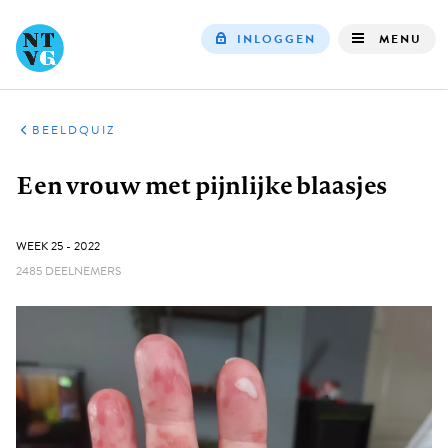
INLOGGEN
MENU
Top
navigation
BEELDQUIZ
Kruimelpad
Een vrouw met pijnlijke blaasjes
GEPUBLICEERD:
WEEK 25 - 2022
2485 DEELNEMERS