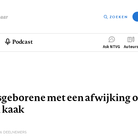
baar
ZOEKEN
Podcast
Compleme
Ask NTVG
Auteur
menu
pad
geborene met een afwijking o
 kaak
96 DEELNEMERS