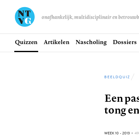
onafhankelijk, multidisciplinair en betrouw
Home
Quizzen
Artikelen
Nascholing
Dossiers
Hoofdnavigatie
BEELDQUIZ
Kruimel
Een pas
tong en
GEPUBLICEERD:
WEEK 10 - 2013
4