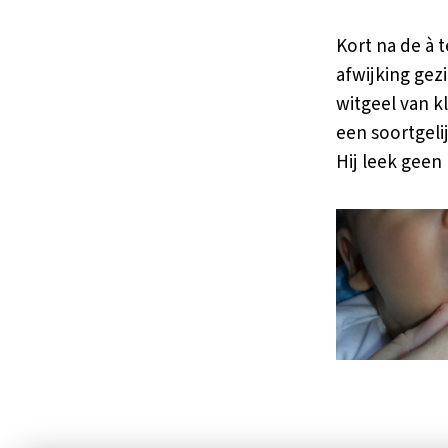
Kort na de à
afwijking gez
witgeel van k
een soortgeli
Hij leek geen