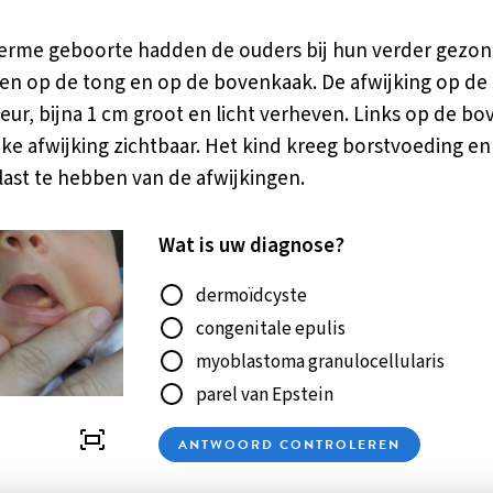
 terme geboorte hadden de ouders bij hun verder gezo
ien op de tong en op de bovenkaak. De afwijking op de
leur, bijna 1 cm groot en licht verheven. Links op de b
jke afwijking zichtbaar. Het kind kreeg borstvoeding e
 last te hebben van de afwijkingen.
Wat is uw diagnose?
Antwoord
dermoïdcyste
congenitale epulis
myoblastoma granulocellularis
parel van Epstein
ANTWOORD CONTROLEREN