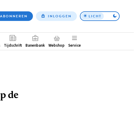
ABONNEREN
INLOGGEN
LICHT
Top
nav
ntair
s
Tijdschrift
Banenbank
Webshop
Service
p de