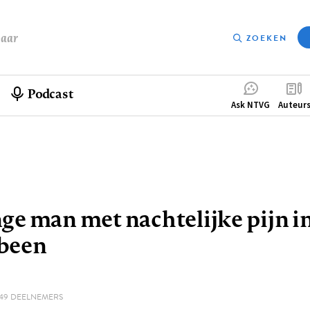
baar
ZOEKEN
Podcast
Compleme
Ask NTVG
Auteur
menu
pad
ge man met nachtelijke pijn i
been
49 DEELNEMERS