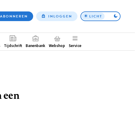
ABONNEREN
INLOGGEN
LICHT
Top
nav
ntair
s
Tijdschrift
Banenbank
Webshop
Service
n een