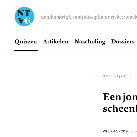
onafhankelijk, multidisciplinair en betrouw
Home
Quizzen
Artikelen
Nascholing
Dossiers
Hoofdnavigatie
BEELDQUIZ
Kruimel
Een jon
scheen
GEPUBLICEERD:
WEEK 46 - 2020
3