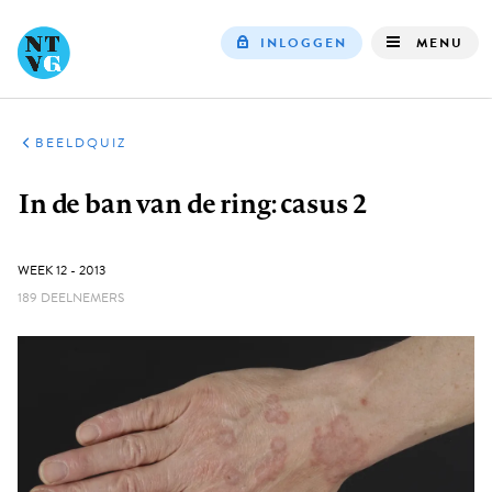
INLOGGEN
MENU
Top
navigation
BEELDQUIZ
Kruimelpad
In de ban van de ring: casus 2
GEPUBLICEERD:
WEEK 12 - 2013
189 DEELNEMERS