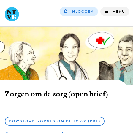
INLOGGEN
MENU
Top
navigation
Zorgen om de zorg (open brief)
Kruimelpad
DOWNLOAD 'ZORGEN OM DE ZORG' (PDF)