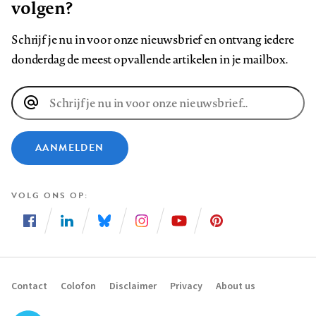
volgen?
Schrijf je nu in voor onze nieuwsbrief en ontvang iedere
donderdag de meest opvallende artikelen in je mailbox.
E-
mailadres
AANMELDEN
VOLG ONS OP
Volg
Volg
Volg
Volg
Volg
Volg
ons
ons
ons
ons
ons
ons
op
op
op
op
op
op
Contact
Colofon
Disclaimer
Privacy
About us
Footer
Facebook
LinkedIn
Bluesky
Instagram
YouTube
Pinterest